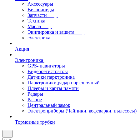
Аксессуары
Велосипеды
Запчасти
Техника
Масла
Экипировка и защита
Электрика
Акция
Электроника
GPS- навигаторы
Видеорегистратоы
Датчики парктроника
Парктроники,радар парковочный
Плееры и карты памяти
Радары
Разное
Центральный замок
Электроприборы (Чайники, кофеварки, пылесосы)
Тормозные трубки