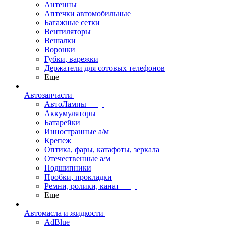
Антенны
Аптечки автомобильные
Багажные сетки
Вентиляторы
Вешалки
Воронки
Губки, варежки
Держатели для сотовых телефонов
Еще
Автозапчасти
АвтоЛампы
Аккумуляторы
Батарейки
Инностранные а/м
Крепеж
Оптика, фары, катафоты, зеркала
Отечественные а/м
Подшипники
Пробки, прокладки
Ремни, ролики, канат
Еще
Автомасла и жидкости
AdBlue