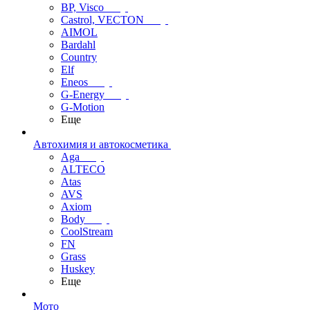
BP, Visco
Castrol, VECTON
AIMOL
Bardahl
Country
Elf
Eneos
G-Energy
G-Motion
Еще
Автохимия и автокосметика
Aga
ALTECO
Atas
AVS
Axiom
Body
CoolStream
FN
Grass
Huskey
Еще
Мото