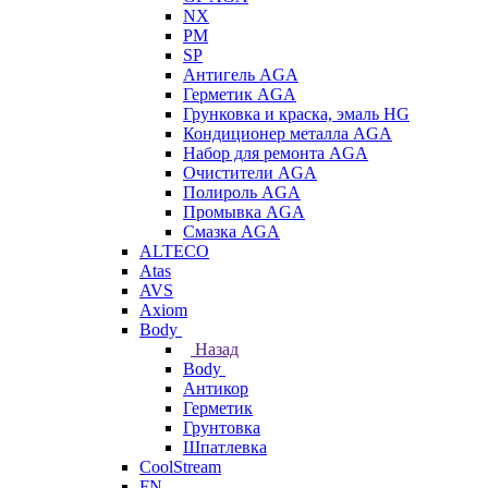
NX
PM
SP
Антигель AGA
Герметик AGA
Грунковка и краска, эмаль HG
Кондиционер металла AGA
Набор для ремонта AGA
Очистители AGA
Полироль AGA
Промывка AGA
Смазка AGA
ALTECO
Atas
AVS
Axiom
Body
Назад
Body
Антикор
Герметик
Грунтовка
Шпатлевка
CoolStream
FN