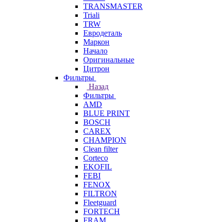
TRANSMASTER
Triali
TRW
Евродеталь
Маркон
Начало
Оригинальные
Цитрон
Фильтры
Назад
Фильтры
AMD
BLUE PRINT
BOSCH
CAREX
CHAMPION
Clean filter
Corteco
EKOFIL
FEBI
FENOX
FILTRON
Fleetguard
FORTECH
FRAM