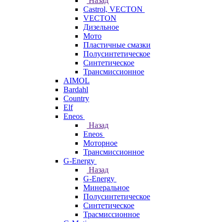
Назад
Castrol, VECTON
VECTON
Дизельное
Мото
Пластичные смазки
Полусинтетическое
Синтетическое
Трансмиссионное
AIMOL
Bardahl
Country
Elf
Eneos
Назад
Eneos
Моторное
Трансмиссионное
G-Energy
Назад
G-Energy
Минеральное
Полусинтетическое
Синтетическое
Трасмиссионное