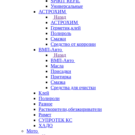
SPIRIT REFIL
Универсальные
АСТРОХИМ
Назад
АСТРОХИМ
Герметик,клей
Полироль
Смазки
Средство от коррозии
ВМП-Авто
Назад
ВМП-Авто
Масла
Присадки
Притирка
Смазка
Средства для очистки
Клей
Полироли
Разное
Растворители,обезжириватели
Римет
СУПРОТЕК КС
ХАДО
Мото