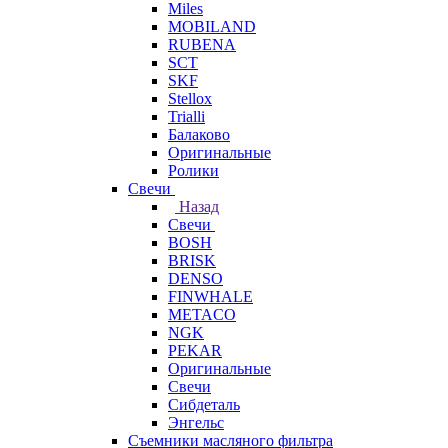
Miles
MOBILAND
RUBENA
SCT
SKF
Stellox
Trialli
Балаково
Оригинальные
Ролики
Свечи
Назад
Свечи
BOSH
BRISK
DENSO
FINWHALE
METACO
NGK
PEKAR
Оригинальные
Свечи
Сибдеталь
Энгельс
Съемники масляного фильтра