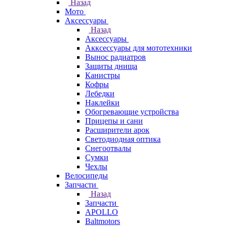
Назад
Мото
Аксессуары
Назад
Аксессуары
Акксессуары для мототехники
Вынос радиатров
Защиты днища
Канистры
Кофры
Лебедки
Наклейки
Обогревающие устройства
Прицепы и сани
Расширители арок
Светодиодная оптика
Снегоотвалы
Сумки
Чехлы
Велосипеды
Запчасти
Назад
Запчасти
APOLLO
Baltmotors