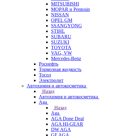
MITSUBISHI
MOPAR и Pentosin
NISSAN
OPEL GM
SSANGYONG
STIHL
SUBARU
SUZUKI
TOYOTA
VAG, VW
Мercedes-Benz
Роснефть
Тормозная жидкость
Тосол
Электролит
Автохимия и автокосметика
Назад
Автохимия и автокосметика
Aga
Назад
Aga
AGA Done Deal
AGA HI-GEAR
DW AGA
GF AGA