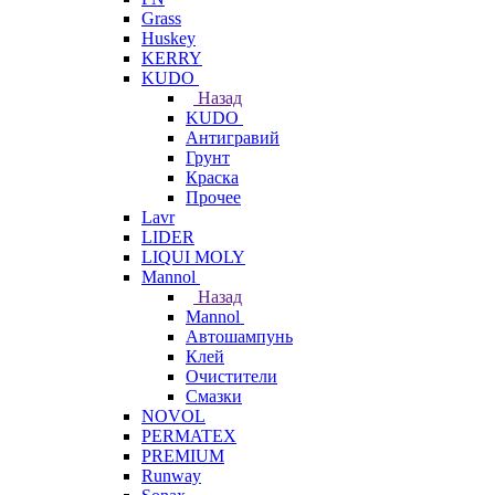
Grass
Huskey
KERRY
KUDO
Назад
KUDO
Антигравий
Грунт
Краска
Прочее
Lavr
LIDER
LIQUI MOLY
Mannol
Назад
Mannol
Автошампунь
Клей
Очистители
Смазки
NOVOL
PERMATEX
PREMIUM
Runway