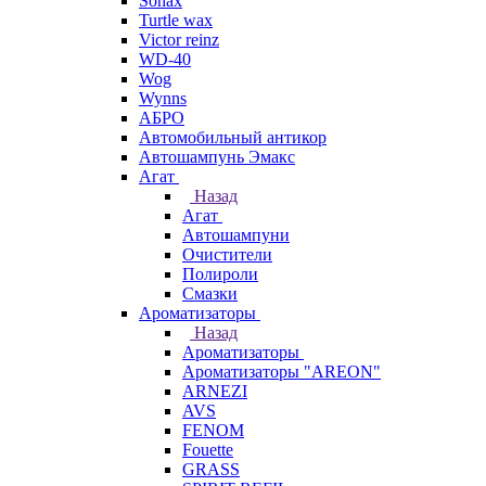
Sonax
Turtle wax
Victor reinz
WD-40
Wog
Wynns
АБРО
Автомобильный антикор
Автошампунь Эмакс
Агат
Назад
Агат
Автошампуни
Очистители
Полироли
Смазки
Ароматизаторы
Назад
Ароматизаторы
Ароматизаторы "AREON"
ARNEZI
AVS
FENOM
Fouette
GRASS