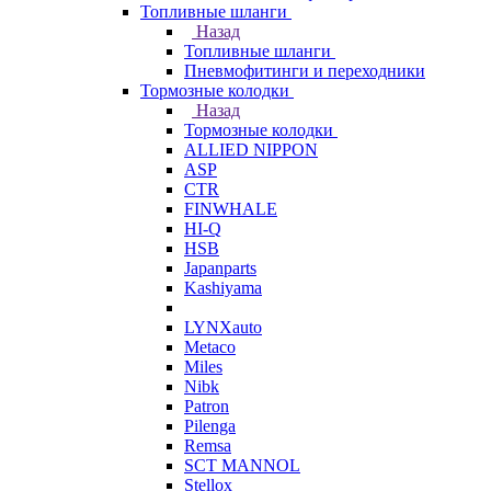
Топливные шланги
Назад
Топливные шланги
Пневмофитинги и переходники
Тормозные колодки
Назад
Тормозные колодки
ALLIED NIPPON
ASP
CTR
FINWHALE
HI-Q
HSB
Japanparts
Kashiyama
LYNXauto
Metaco
Miles
Nibk
Patron
Pilenga
Remsa
SCT MANNOL
Stellox