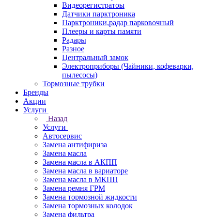
Видеорегистратоы
Датчики парктроника
Парктроники,радар парковочный
Плееры и карты памяти
Радары
Разное
Центральный замок
Электроприборы (Чайники, кофеварки,
пылесосы)
Тормозные трубки
Бренды
Акции
Услуги
Назад
Услуги
Автосервис
Замена антифириза
Замена масла
Замена масла в АКПП
Замена масла в вариаторе
Замена масла в МКПП
Замена ремня ГРМ
Замена тормозной жидкости
Замена тормозных колодок
Замена фильтра