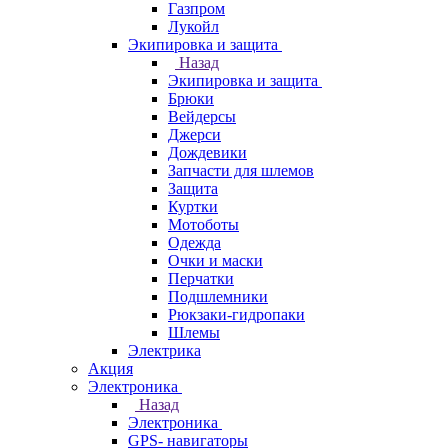
Газпром
Лукойл
Экипировка и защита
Назад
Экипировка и защита
Брюки
Вейдерсы
Джерси
Дождевики
Запчасти для шлемов
Защита
Куртки
Мотоботы
Одежда
Очки и маски
Перчатки
Подшлемники
Рюкзаки-гидропаки
Шлемы
Электрика
Акция
Электроника
Назад
Электроника
GPS- навигаторы