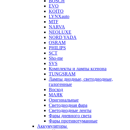
BOSCH
EVO
KOITO
LYNXauto
MTF
NARVA
NEOLUXE
NORD YADA
OSRAM
PHILIPS
SCT
Sho-me
SVS
Комплекты и лампы ксенона
TUNGSRAM
Лампы диодные, светодиодные,
галогенные
Восход
МАЯК
Оригинальные
Светодиодная фара
Светодиодные ленты
Фары дневного света
Фары противотуманные
Аккумуляторы