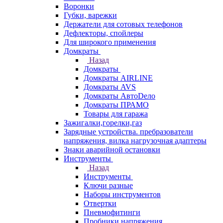
Воронки
Губки, варежки
Держатели для сотовых телефонов
Дефлекторы, спойлеры
Для широкого применения
Домкраты
Назад
Домкраты
Домкраты AIRLINE
Домкраты AVS
Домкраты АвтоDело
Домкраты ПРАМО
Товары для гаража
Зажигалки,горелки,газ
Зарядные устройства. пребразователи
напряжения, вилка нагрузочная адаптеры
Знаки аварийной остановки
Инструменты
Назад
Инструменты
Ключи разные
Наборы инструментов
Отвертки
Пневмофитинги
Пробники напряжения