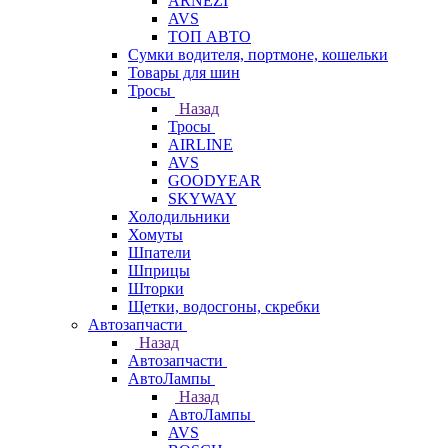
ARNEZI
AVS
ТОП АВТО
Сумки водителя, портмоне, кошельки
Товары для шин
Тросы
Назад
Тросы
AIRLINE
AVS
GOODYEAR
SKYWAY
Холодильники
Хомуты
Шпатели
Шприцы
Шторки
Щетки, водосгоны, скребки
Автозапчасти
Назад
Автозапчасти
АвтоЛампы
Назад
АвтоЛампы
AVS