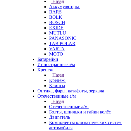
Назад
Аккумуляторы
BARS
BOLK
BOSCH
EXIDE
MUTLU
PANASONIC
TAB POLAR
VARTA
МОТО
Батарейки
Инностранные а/м
Крепеж
Назад
Крепеж
Клипсы
Оптика, фары, катафоты, зеркала
Отечественные а/м
Назад
Отечественные а/м
Болты, шпильки и гайки колёс
Двигатель
Компоненты климатических систем
автомобиля