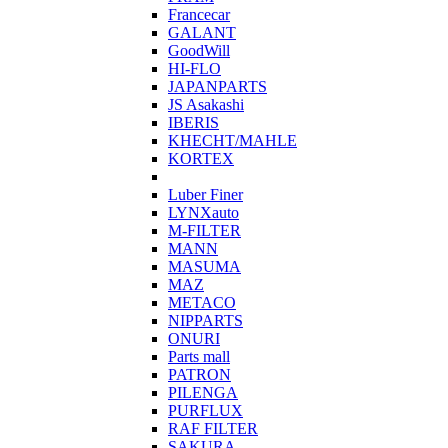
Francecar
GALANT
GoodWill
HI-FLO
JAPANPARTS
JS Asakashi
IBERIS
KHECHT/MAHLE
KORTEX
Luber Finer
LYNXauto
M-FILTER
MANN
MASUMA
MAZ
METACO
NIPPARTS
ONURI
Parts mall
PATRON
PILENGA
PURFLUX
RAF FILTER
SAKURA