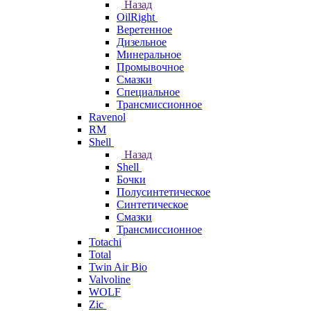
Назад
OilRight
Веретенное
Дизельное
Минеральное
Промывочное
Смазки
Специальное
Трансмиссионное
Ravenol
RM
Shell
Назад
Shell
Бочки
Полусинтетическое
Синтетическое
Смазки
Трансмиссионное
Totachi
Total
Twin Air Bio
Valvoline
WOLF
Zic