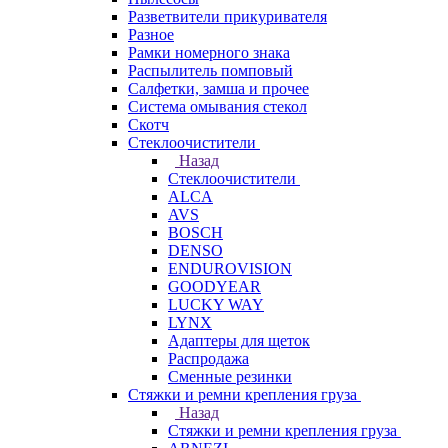
Разветвители прикуривателя
Разное
Рамки номерного знака
Распылитель помповый
Салфетки, замша и прочее
Система омывания стекол
Скотч
Стеклоочистители
Назад
Стеклоочистители
ALCA
AVS
BOSCH
DENSO
ENDUROVISION
GOODYEAR
LUCKY WAY
LYNX
Адаптеры для щеток
Распродажа
Сменные резинки
Стяжки и ремни крепления груза
Назад
Стяжки и ремни крепления груза