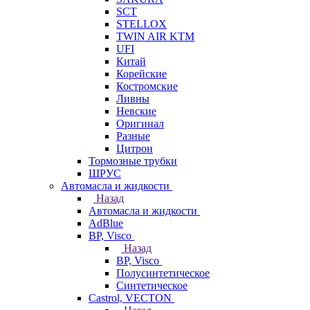
SCT
STELLOX
TWIN AIR KTM
UFI
Китай
Корейские
Костромские
Ливны
Невские
Оригинал
Разные
Цитрон
Тормозные трубки
ШРУС
Автомасла и жидкости
Назад
Автомасла и жидкости
AdBlue
BP, Visco
Назад
BP, Visco
Полусинтетическое
Синтетическое
Castrol, VECTON