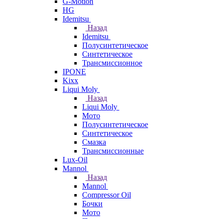
G-Motion
HG
Idemitsu
Назад
Idemitsu
Полусинтетическое
Синтетическое
Трансмиссионное
IPONE
Kixx
Liqui Moly
Назад
Liqui Moly
Мото
Полусинтетическое
Синтетическое
Смазка
Трансмиссионные
Lux-Oil
Mannol
Назад
Mannol
Compressor Oil
Бочки
Мото