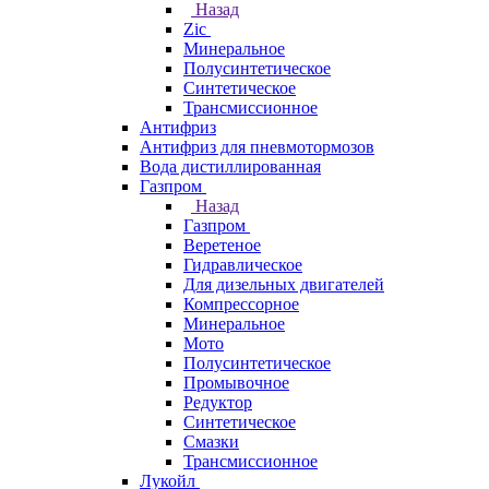
Назад
Zic
Минеральное
Полусинтетическое
Синтетическое
Трансмиссионное
Антифриз
Антифриз для пневмотормозов
Вода дистиллированная
Газпром
Назад
Газпром
Веретеное
Гидравлическое
Для дизельных двигателей
Компрессорное
Минеральное
Мото
Полусинтетическое
Промывочное
Редуктор
Синтетическое
Смазки
Трансмиссионное
Лукойл