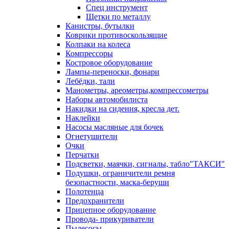
Спец инструмент
Щетки по металлу
Канистры, бутылки
Коврики противоскользящие
Колпаки на колеса
Компрессоры
Костровое оборудование
Лампы-переноски, фонари
Лебёдки, тали
Манометры, ареометры,компрессометры
Наборы автомобилиста
Накидки на сидения, кресла дет.
Наклейки
Насосы масляные для бочек
Огнетушители
Очки
Перчатки
Подсветки, маячки, сигналы, табло"ТАКСИ"
Подушки, ограничители ремня
безопастности, маска-беруши
Полотенца
Предохранители
Прицепное оборудование
Провода- прикуриватели
Пылесосы