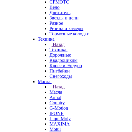
CFMOTO
Вело
Двигатель
Звезды и цепи
Разное
Резина и камеры
Тормозные колодки
Техника
Назад
Техника
Дорожные
Квадроциклы
Кросс и Эндуро
Питбайки
Снегоходы
Масла
Назад
Масла
Aimol
Country
G-Motion
IPONE
Liqui Moly
MAXIMA
Motul