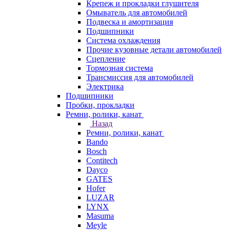
Крепеж и прокладки глушителя
Омыватель для автомобилей
Подвеска и амортизация
Подшипники
Система охлаждения
Прочие кузовные детали автомобилей
Сцепление
Тормозная система
Трансмиссия для автомобилей
Электрика
Подшипники
Пробки, прокладки
Ремни, ролики, канат
Назад
Ремни, ролики, канат
Bando
Bosch
Contitech
Dayco
GATES
Hofer
LUZAR
LYNX
Masuma
Meyle